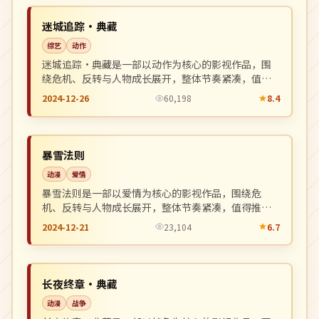
NEW
日本
迷城追踪·典藏
综艺
动作
迷城追踪·典藏是一部以动作为核心的影视作品，围
绕危机、反转与人物成长展开，整体节奏紧凑，值得
推荐观看。
2024-12-26
60,198
8.4
完结
NEW
美国
暴雪法则
动漫
爱情
暴雪法则是一部以爱情为核心的影视作品，围绕危
机、反转与人物成长展开，整体节奏紧凑，值得推荐
观看。
2024-12-21
23,104
6.7
院线
NEW
英国
长夜终章·典藏
动漫
战争