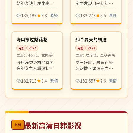
站的高铁上发生离奇
案中发现自己幼年记
连环死亡事件，乘客
忆的诡异回响，每一
身份扑朔迷离。密闭
次接近真相都会触发
185,187
7.8
悬疑
183,273
8.5
悬疑
空间惊悚悬疑佳作，
命运的反噬。烧脑反
99:08
99:14
节奏紧凑反转密集。
转密集，悬疑迷必看
高分
高分
的硬核韩剧。
韩国
韩国
海风掠过梨花巷
那个夏天的初遇
电影
2022
电影
2020
主演：
孙艺珍、玄彬 等
主演：
崔宇植、金多美 等
济州岛梨花村经营民
高三盛夏，男孩在补
宿的女主人重逢初
习班楼下偶遇穿白裙
恋，海风、咖啡与旧
的少女，从此整个夏
信件一同唤醒被搁置
天的颜色都被改变。
182,713
8.4
爱情
182,657
7.6
爱情
十年的青春记忆。摄
清新青春爱情小品，
影唯美，叙事克制，
画面与配乐均为上
浪漫细腻的成人爱情
乘。
片。
最新高清日韩影视
上新