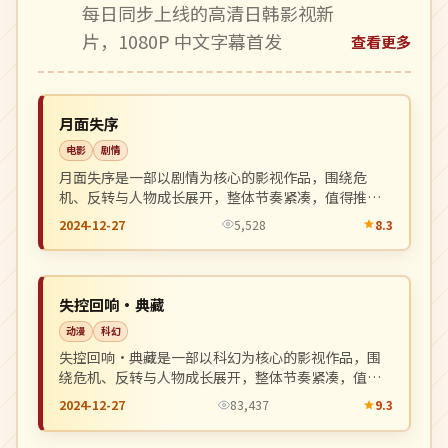
每日同步上线的高清日韩影视新
片，1080P 中文字幕首发
查看更多
4K
NEW
日本
月面失序
电影
剧情
月面失序是一部以剧情为核心的影视作品，围绕危
机、反转与人物成长展开，整体节奏紧凑，值得推荐
观看。
2024-12-27
5,528
8.3
高分
NEW
中国
失控回响·典藏
动漫
科幻
失控回响·典藏是一部以科幻为核心的影视作品，围
绕危机、反转与人物成长展开，整体节奏紧凑，值得
推荐观看。
2024-12-27
83,437
9.3
热播