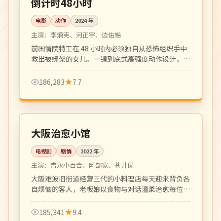
倒计时48小时
电影
动作
2024
年
主演：
李炳宪、河正宇、边佑锡
前国情院特工在 48 小时内必须独自从恐怖组织手中
救出被绑架的女儿。一镜到底式高强度动作设计，紧
张感拉满。
186,283
7.7
全 11 集
完结
日本
大阪治愈小馆
电视剧
剧情
2022
年
主演：
吉永小百合、阿部宽、苍井优
大阪难波旧街道经营三代的小料理店每天迎来背负各
自烦恼的客人，老板娘以食物与对话温柔治愈每位过
客。
185,341
9.4