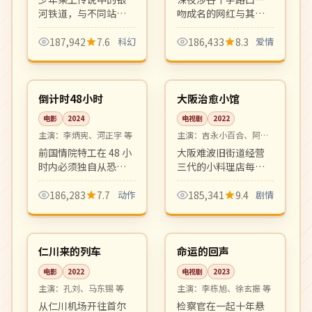
河铁道，与不同站点
吻成名的网红与其暗
上车的乘客们交换关
恋多年的咖啡馆店员
于人生与告别的故
之间的现代都市恋
187,942
7.6
科幻
186,433
8.3
爱情
事。诗意奇幻动画的
曲。叙事跳跃、画面
99:41
11:35
现代演绎。
斑斓，新感觉派代表
4K
完结
作。
韩国
日本
倒计时48小时
大阪治愈小馆
电影
2024
电视剧
2022
主演：
李炳宪、河正宇 等
主演：
吉永小百合、阿部
宽 等
前国情院特工在 48 小
大阪难波旧街道经营
时内必须独自从恐怖
三代的小料理店每天
组织手中救出被绑架
迎来背负各自烦恼的
的女儿。一镜到底式
客人，老板娘以食物
186,283
7.7
动作
185,341
9.4
剧情
高强度动作设计，紧
与对话温柔治愈每位
99:40
12:25
张感拉满。
过客。
4K
4K
韩国
韩国
仁川来的列车
命运的回声
电影
2022
电视剧
2023
主演：
孔刘、马东锡 等
主演：
李栋旭、徐玄振 等
从仁川机场开往首尔
检察官在一起十年悬