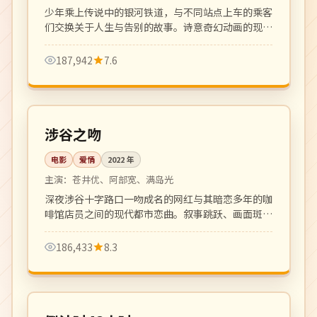
少年乘上传说中的银河铁道，与不同站点上车的乘客
们交换关于人生与告别的故事。诗意奇幻动画的现代
演绎。
187,942
7.6
101 分钟
高分
日本
涉谷之吻
电影
爱情
2022
年
主演：
苍井优、阿部宽、满岛光
深夜涉谷十字路口一吻成名的网红与其暗恋多年的咖
啡馆店员之间的现代都市恋曲。叙事跳跃、画面斑
斓，新感觉派代表作。
186,433
8.3
124 分钟
4K
韩国