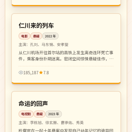
121 分钟
4K
韩国
仁川来的列车
电影
悬疑
2022
年
主演：
孔刘、马东锡、安孝燮
从仁川机场开往首尔站的高铁上发生离奇连环死亡事
件，乘客身份扑朔迷离。密闭空间惊悚悬疑佳作，节
奏紧凑反转密集。
185,187
7.8
更新至 12 集
4K
韩国
命运的回声
电视剧
悬疑
2023
年
主演：
李栋旭、徐玄振、曹承佑、秀英
检察官在一起十年悬案中发现自己幼年记忆的诡异回