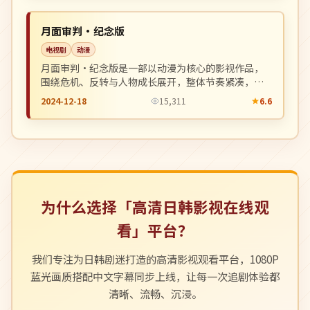
NEW
美国
月面审判·纪念版
电视剧
动漫
月面审判·纪念版是一部以动漫为核心的影视作品，
围绕危机、反转与人物成长展开，整体节奏紧凑，值
得推荐观看。
2024-12-18
15,311
6.6
为什么选择「高清日韩影视在线观
看」平台？
我们专注为日韩剧迷打造的高清影视观看平台，1080P
蓝光画质搭配中文字幕同步上线，让每一次追剧体验都
清晰、流畅、沉浸。