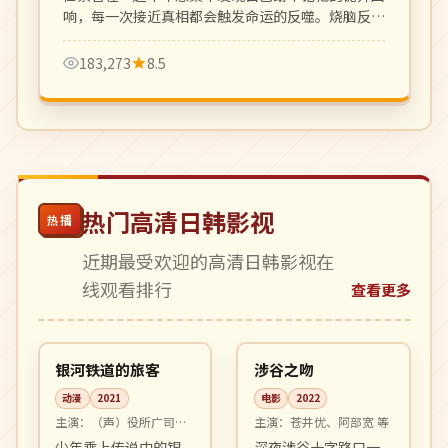
响，每一次接近真相都会触发命运的反噬。烧脑反转
密集，悬疑迷必看的硬核韩剧。
183,273
8.5
热门高清日韩影视
热播
近期最受欢迎的高清日韩影视在
线观看排行
查看更多
99:58
99:11
4K
高分
日本
日本
银河铁道的旅客
涉谷之吻
动漫
2021
电影
2022
主演：
（声）役所广司、
主演：
苍井优、阿部宽 等
宫崎葵 等
少年乘上传说中的银
深夜涉谷十字路口一