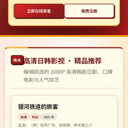
立即在线观看
免费注册
高清日韩影视 · 精品推荐
精选
编辑挑选的 1080P 高清韩剧日剧、口碑
电影与人气综艺
118 分钟
4K
日本
银河铁道的旅客
动漫
科幻
2021
年
主演：
（声）役所广司、宫崎葵、神木隆之介