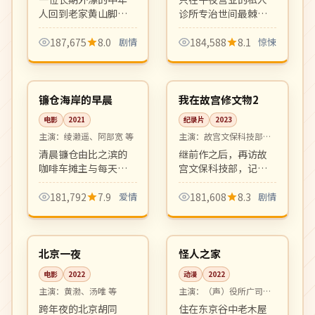
人回到老家黄山脚下
诊所专治世间最棘手
小镇照顾生病母亲。
的怪病，医师身份成
乡愁、家庭、和解，
谜。氛围阴翳、节奏
187,675
8.0
剧情
184,588
8.1
惊悚
贾樟柯式的现实主义
冷峻，是黑泽清式心
99:51
06:13
平静叙事。
理惊悚的延续之作。
高分
4K
日本
中国
镰仓海岸的早晨
我在故宫修文物2
电影
2021
纪录片
2023
主演：
绫濑遥、阿部宽 等
主演：
故宫文保科技部专
家
清晨镰仓由比之滨的
继前作之后，再访故
咖啡车摊主与每天前
宫文保科技部，记录
来跑步的退役棒球少
钟表、青铜器、唐卡
年间日复一日的简短
修复师们的匠心日
181,792
7.9
爱情
181,608
8.3
剧情
对话。极简叙事、留
常。第二季更深入文
99:14
99:43
白动人。
物背后的家族故事。
高分
高分
中国
日本
北京一夜
怪人之家
电影
2022
动漫
2022
主演：
黄渤、汤唯 等
主演：
（声）役所广司、
宫崎葵 等
跨年夜的北京胡同
住在东京谷中老木屋