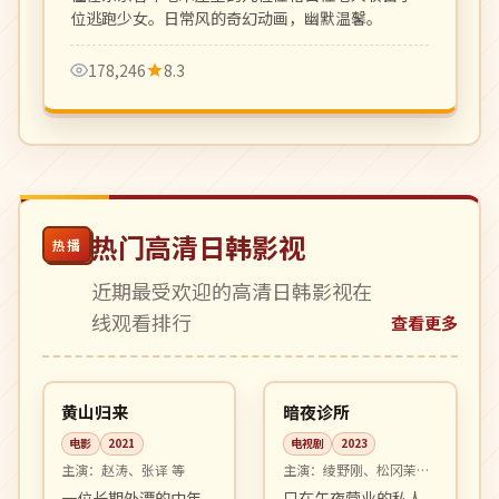
位逃跑少女。日常风的奇幻动画，幽默温馨。
178,246
8.3
热门高清日韩影视
热播
近期最受欢迎的高清日韩影视在
线观看排行
查看更多
99:30
10:52
高分
完结
中国
日本
黄山归来
暗夜诊所
电影
2021
电视剧
2023
主演：
赵涛、张译 等
主演：
绫野刚、松冈茉优
等
一位长期外漂的中年
只在午夜营业的私人