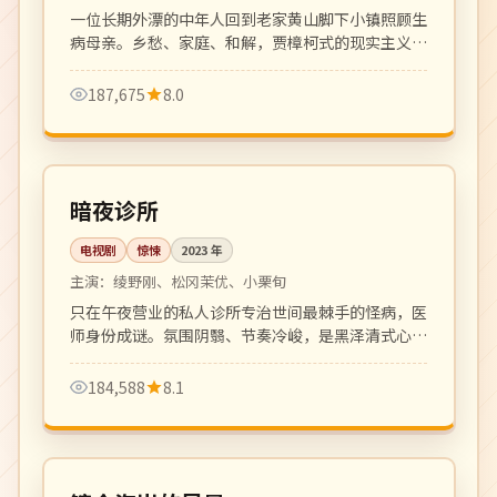
一位长期外漂的中年人回到老家黄山脚下小镇照顾生
病母亲。乡愁、家庭、和解，贾樟柯式的现实主义平
静叙事。
187,675
8.0
全 10 集
完结
日本
暗夜诊所
电视剧
惊悚
2023
年
主演：
绫野刚、松冈茉优、小栗旬
只在午夜营业的私人诊所专治世间最棘手的怪病，医
师身份成谜。氛围阴翳、节奏冷峻，是黑泽清式心理
惊悚的延续之作。
184,588
8.1
99 分钟
高分
日本