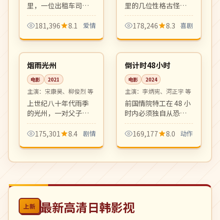
里，一位出租车司机
里的几位性格古怪老
与一位刚分手的女乘
人收留了一位逃跑少
客度过最长的十二小
女。日常风的奇幻动
181,396
8.1
爱情
178,246
8.3
喜剧
时。北方冬夜中的暖
画，幽默温馨。
99:06
99:41
色都市爱情小品。
高分
4K
韩国
韩国
烟雨光州
倒计时48小时
电影
2021
电影
2024
主演：
宋康昊、柳俊烈 等
主演：
李炳宪、河正宇 等
上世纪八十年代雨季
前国情院特工在 48 小
的光州，一对父子在
时内必须独自从恐怖
大时代漩涡中艰难抉
组织手中救出被绑架
择。沉郁深情的现实
的女儿。一镜到底式
175,301
8.4
剧情
169,177
8.0
动作
主义佳作，韩国电影
高强度动作设计，紧
社会派代表作之一。
张感拉满。
最新高清日韩影视
上新