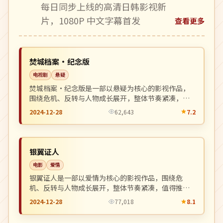
每日同步上线的高清日韩影视新
片，1080P 中文字幕首发
查看更多
完结
NEW
日本
焚城档案·纪念版
电视剧
悬疑
焚城档案·纪念版是一部以悬疑为核心的影视作品，
围绕危机、反转与人物成长展开，整体节奏紧凑，值
得推荐观看。
2024-12-28
62,643
7.2
院线
NEW
中国
银翼证人
电影
爱情
银翼证人是一部以爱情为核心的影视作品，围绕危
机、反转与人物成长展开，整体节奏紧凑，值得推荐
观看。
2024-12-28
77,018
8.1
4K