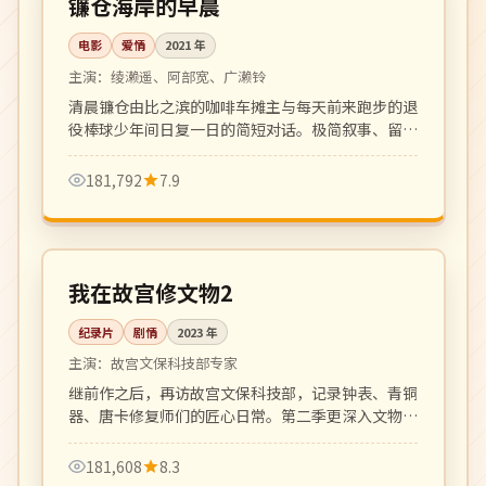
镰仓海岸的早晨
电影
爱情
2021
年
主演：
绫濑遥、阿部宽、广濑铃
清晨镰仓由比之滨的咖啡车摊主与每天前来跑步的退
役棒球少年间日复一日的简短对话。极简叙事、留白
动人。
181,792
7.9
全 6 集
4K
中国
我在故宫修文物2
纪录片
剧情
2023
年
主演：
故宫文保科技部专家
继前作之后，再访故宫文保科技部，记录钟表、青铜
器、唐卡修复师们的匠心日常。第二季更深入文物背
后的家族故事。
181,608
8.3