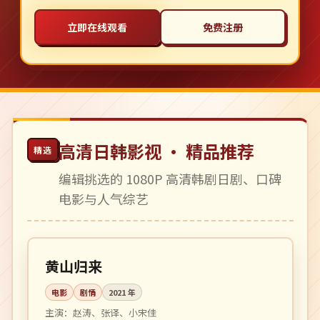
立即在线观看
免费注册
高清日韩影视 · 精品推荐
精选
编辑挑选的 1080P 高清韩剧日剧、口碑
电影与人气综艺
125 分钟
高分
中国
黄山归来
电影
剧情
2021
年
主演：
赵涛、张译、小宋佳