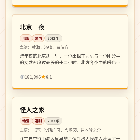
114 分钟
高分
中国
北京一夜
电影
爱情
2022
年
主演：
黄渤、汤唯、雷佳音
跨年夜的北京胡同里，一位出租车司机与一位刚分手
的女乘客度过最长的十二小时。北方冬夜中的暖色都
市爱情小品。
181,396
8.1
110 分钟
高分
日本
怪人之家
动漫
喜剧
2022
年
主演：
（声）役所广司、宫崎葵、神木隆之介
住在东京谷中老木屋里的几位性格古怪老人收留了一