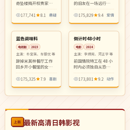
奇坠楼揭开权贵家族
的旧友在一场远行中
数十年的隐秘往事，
坦白心意。叙事克
财阀夫人、家庭教
制，情感留白，是一
177,741
8.1
悬疑
175,829
9.4
爱情
师、被买通的保镖各
部带着秋日气息的成
12:12
99:41
怀心事，复仇爽剧悬
人向爱情电影。
完结
4K
疑代表作。
韩国
韩国
蓝色调味料
倒计时48小时
电视剧
2023
电影
2024
主演：
朴宝英、车银优 等
主演：
李炳宪、河正宇 等
辞掉米其林餐厅工作
前国情院特工在 48 小
回乡开小餐馆的女厨
时内必须独自从恐怖
师与同村青梅竹马的
组织手中救出被绑架
日常治愈喜剧。美食
的女儿。一镜到底式
175,325
7.9
喜剧
173,801
9.2
动作
与温情并存，宝藏档
高强度动作设计，紧
期黑马剧。
张感拉满。
最新高清日韩影视
上新