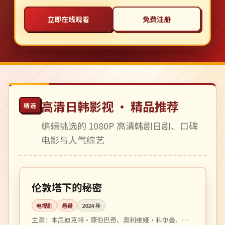
立即在线观看
免费注册
高清日韩影视 · 精品推荐
精选
编辑挑选的 1080P 高清韩剧日剧、口碑
电影与人气综艺
全 6 集
4K
英国
伦敦塔下的秘密
电视剧
悬疑
2024
年
主演：
本尼迪克特·康伯巴奇、奥利维娅·科尔曼、马