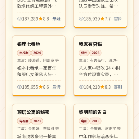
等
敦塔修缮工程意外挖
队员攀登珠峰、希夏
出 17 世纪宫廷阴谋的
邦马等八千米高峰的
关键证物，历史学家
全过程纪录片。极地
187,289
8.8
悬疑
185,939
7.7
冒险
与女警探联手破解四
摄影震撼，是户外纪
04:15
16:50
百年悬案。
录片的标杆之作。
热播
热播
日本
日本
银座七番地
我家有只猫
电视剧
2024
综艺
2024
主演：
绫濑遥、阿部宽 等
主演：
有吉弘行、渡边直
美 等
银座七番地一家百年
艺人家中猫咪 24 小时
和服店女继承人与设
全方位观察实录，配
计师的现代职场爱
合主持人犀利吐槽。
情。优雅怀旧氛围、
治愈又搞笑，宠物综
185,655
8.6
爱情
184,218
8.3
喜剧
剧本扎实，是冬档高
艺新世代代表。
21:59
99:56
品质日剧。
完结
高分
韩国
韩国
顶层公寓的秘密
黎明前的告白
电视剧
2023
电影
2019
主演：
金素妍、李智雅 等
主演：
全度妍、河正宇 等
城南顶级豪宅一桩离
中年作家与暗恋多年