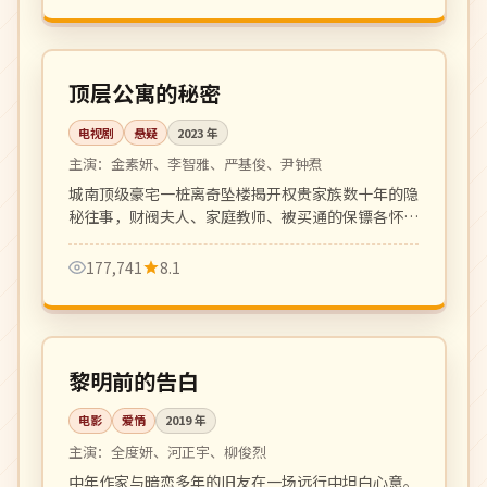
全 21 集
完结
韩国
顶层公寓的秘密
电视剧
悬疑
2023
年
主演：
金素妍、李智雅、严基俊、尹钟焄
城南顶级豪宅一桩离奇坠楼揭开权贵家族数十年的隐
秘往事，财阀夫人、家庭教师、被买通的保镖各怀心
事，复仇爽剧悬疑代表作。
177,741
8.1
111 分钟
高分
韩国
黎明前的告白
电影
爱情
2019
年
主演：
全度妍、河正宇、柳俊烈
中年作家与暗恋多年的旧友在一场远行中坦白心意。