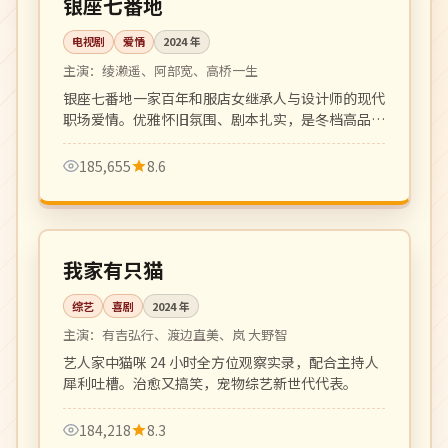
银座七番地
电视剧
爱情
2024
年
主演：
绫濑遥、阿部宽、高桥一生
银座七番地一家百年和服店女继承人与设计师的现代
职场爱情。优雅怀旧氛围、剧本扎实，是冬档高品质
日剧。
185,655
8.6
更新至 16 期
热播
日本
我家有只猫
综艺
喜剧
2024
年
主演：
有吉弘行、渡边直美、岚 大野智
艺人家中猫咪 24 小时全方位观察实录，配合主持人
犀利吐槽。治愈又搞笑，宠物综艺新世代代表。
184,218
8.3