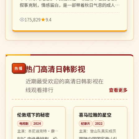
叙事克制，情感留白，是一部带着秋日气息的成人向
爱情电影。
175,829
9.4
热门高清日韩影视
热播
近期最受欢迎的高清日韩影视在
线观看排行
查看更多
06:03
04:04
4K
4K
英国
中国
伦敦塔下的秘密
喜马拉雅的星空
电视剧
2024
纪录片
2022
主演：
本尼迪克特·康伯
主演：
登山队真实成员
巴奇、奥利维娅·科尔曼
BBC 史诗悬疑剧。伦
跟随中国国家登山队