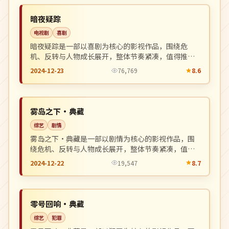
NEW
中国
暗夜疑踪
电视剧
喜剧
暗夜疑踪是一部以喜剧为核心的影视作品，围绕危
机、反转与人物成长展开，整体节奏紧凑，值得推荐
观看。
2024-12-23
76,769
8.6
完结
NEW
日本
雾岛之下·典藏
综艺
剧情
雾岛之下·典藏是一部以剧情为核心的影视作品，围
绕危机、反转与人物成长展开，整体节奏紧凑，值得
推荐观看。
2024-12-22
19,547
8.7
独播
NEW
中国
零号回响·典藏
综艺
犯罪