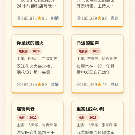
24 小时便利店每晚迎
外景特辑，主持人团
来形形色色的客人，
队挑战海云台、广安
深夜的咖啡与泡面之
里夜市等地标的极限
185,871
9.2
剧情
185,239
8.6
喜剧
间藏着关于孤独、和
任务，笑点密集、节
10:16
12:25
解与温暖的小故事。
奏明快。
热播
4K
治愈系群像剧的清新
之作。
韩国
韩国
你是我的烟火
命运的回声
电视剧
2024
电视剧
2023
主演：
林允儿、丁海寅 等
主演：
李栋旭、徐玄振 等
汉江花火大会之夜，
检察官在一起十年悬
烟花设计师与失意编
案中发现自己幼年记
剧因一场误会相识。
忆的诡异回响，每一
围绕梦想、家庭与情
次接近真相都会触发
184,375
8.8
爱情
182,349
7.9
悬疑
感选择展开的甜虐恋
命运的反噬。烧脑反
99:21
99:55
爱剧，金句频出，
转密集，悬疑迷必看
4K
院线
OST 大爆。
的硬核韩剧。
中国
中国
庙街风云
重案组24小时
电影
2022
电影
2023
主演：
古天乐、刘青云 等
主演：
古天乐、张家辉 等
油尖旺庙街黑帮三十
九龙城寨连环爆炸案