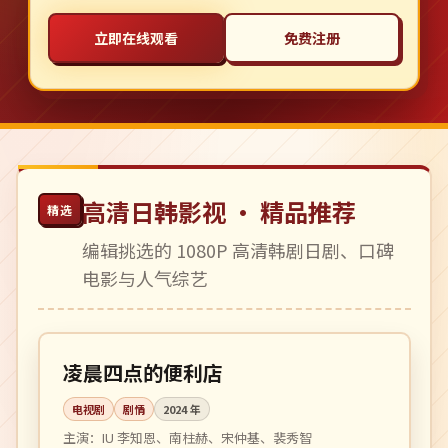
立即在线观看
免费注册
高清日韩影视 · 精品推荐
精选
编辑挑选的 1080P 高清韩剧日剧、口碑
电影与人气综艺
全 16 集
高分
韩国
凌晨四点的便利店
电视剧
剧情
2024
年
主演：
IU 李知恩、南柱赫、宋仲基、裴秀智