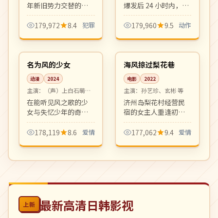
年新旧势力交替的腥
爆发后 24 小时内，重
风血雨。港式硬派警
案组与神秘恐怖组织
匪犯罪片，对白与镜
斗智斗勇。港式硬动
179,972
8.4
犯罪
179,960
9.5
动作
头都满满港味，杜 Sir
作片巅峰，飞车与枪
99:01
99:08
招牌之作。
战戏精彩刺激。
4K
高分
日本
韩国
名为风的少女
海风掠过梨花巷
动漫
2024
电影
2022
主演：
（声）上白石萌
主演：
孙艺珍、玄彬 等
音、神木隆之介 等
在能听见风之歌的少
济州岛梨花村经营民
女与失忆少年的奇幻
宿的女主人重逢初
邂逅。新海诚最新力
恋，海风、咖啡与旧
作，画面与音乐震
信件一同唤醒被搁置
178,119
8.6
爱情
177,062
9.4
爱情
撼，是夏日档动漫电
十年的青春记忆。摄
影的现象级佳作。
影唯美，叙事克制，
浪漫细腻的成人爱情
片。
最新高清日韩影视
上新