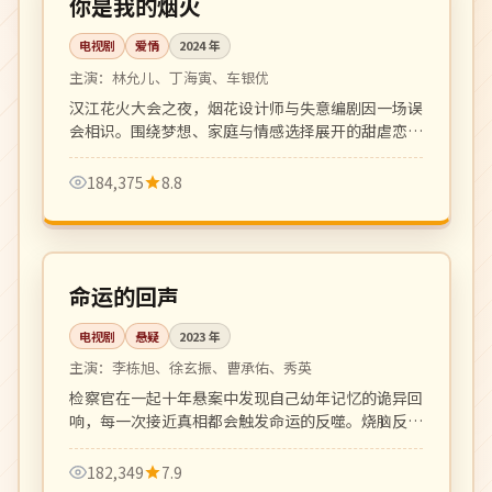
你是我的烟火
电视剧
爱情
2024
年
主演：
林允儿、丁海寅、车银优
汉江花火大会之夜，烟花设计师与失意编剧因一场误
会相识。围绕梦想、家庭与情感选择展开的甜虐恋爱
剧，金句频出，OST 大爆。
184,375
8.8
更新至 12 集
4K
韩国
命运的回声
电视剧
悬疑
2023
年
主演：
李栋旭、徐玄振、曹承佑、秀英
检察官在一起十年悬案中发现自己幼年记忆的诡异回
响，每一次接近真相都会触发命运的反噬。烧脑反转
密集，悬疑迷必看的硬核韩剧。
182,349
7.9