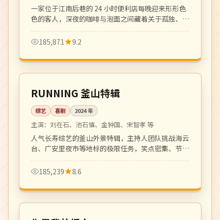
一家位于江南后巷的 24 小时便利店每晚迎来形形色
色的客人，深夜的咖啡与泡面之间藏着关于孤独、和
解与温暖的小故事。治愈系群像剧的清新之作。
185,871
9.2
更新至 4 期
热播
韩国
RUNNING 釜山特辑
综艺
喜剧
2024
年
主演：
刘在石、池石镇、金钟国、宋智孝 等
人气长寿综艺的釜山外景特辑，主持人团队挑战海云
台、广安里夜市等地标的极限任务，笑点密集、节奏
明快。
185,239
8.6
更新至 10 集
热播
韩国