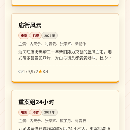
128 分钟
4K
中国
庙街风云
电影
犯罪
2022
年
主演：
古天乐、刘青云、张家辉、梁朝伟
油尖旺庙街黑帮三十年新旧势力交替的腥风血雨。港
式硬派警匪犯罪片，对白与镜头都满满港味，杜 Sir
招牌之作。
179,972
8.4
133 分钟
院线
中国
重案组24小时
电影
动作
2023
年
主演：
古天乐、张家辉、甄子丹、刘青云
九龙城寨连环爆炸案爆发后 24 小时内，重案组与神