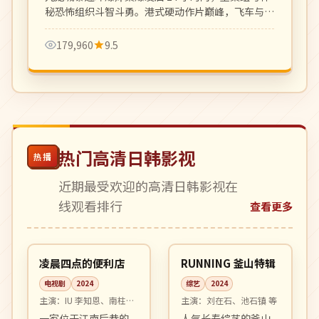
秘恐怖组织斗智斗勇。港式硬动作片巅峰，飞车与枪
战戏精彩刺激。
179,960
9.5
热门高清日韩影视
热播
近期最受欢迎的高清日韩影视在
线观看排行
查看更多
16:51
04:39
高分
热播
韩国
韩国
凌晨四点的便利店
RUNNING 釜山特辑
电视剧
2024
综艺
2024
主演：
IU 李知恩、南柱赫
主演：
刘在石、池石镇 等
等
一家位于江南后巷的
人气长寿综艺的釜山