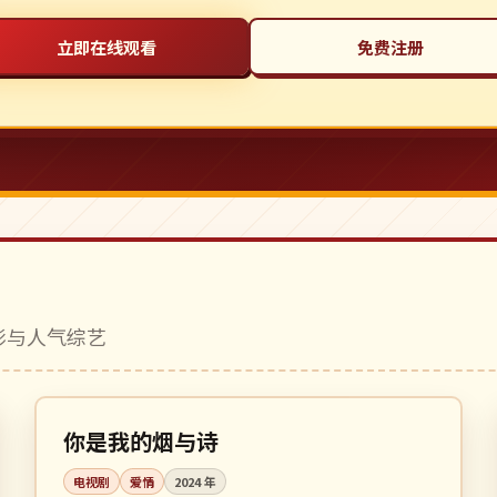
立即在线观看
免费注册
电影与人气综艺
全 32 集
完结
中国
你是我的烟与诗
电视剧
爱情
2024
年