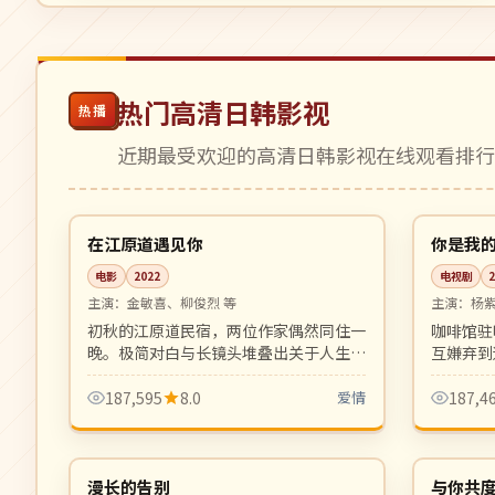
热门高清日韩影视
热播
近期最受欢迎的高清日韩影视在线观看排
95:46
高分
完结
韩国
中国
在江原道遇见你
你是我
电影
2022
电视剧
主演：
金敏喜、柳俊烈 等
主演：
杨紫
初秋的江原道民宿，两位作家偶然同住一
咖啡馆驻
晚。极简对白与长镜头堆叠出关于人生选
互嫌弃到
择的留白韵味，文艺片佳作。
OST 
剧。
187,595
8.0
爱情
187,4
99:10
高分
高分
日本
韩国
漫长的告别
与你共度