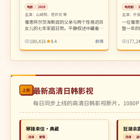
电影
2020
电视剧
主演：
山崎努、苍井优 等
主演：
朴
罹患阿尔茨海默症的父亲与两个性格迥异
一位罹患
女儿的七年家庭日常。平静叙述中藏着深
整一年的
沉父爱，是治愈系日影的代表作。
腻文艺，
180,416
8.4
剧情
177,2
最新高清日韩影视
上新
每日同步上线的高清日韩影视新片，1080P
高分
热播
NEW
中国
中国
寒锋来信·典藏
狂潮余
动漫
爱情
动漫
战