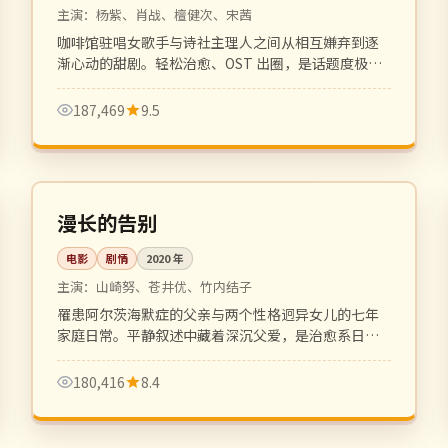
主演：
杨紫、肖战、檀健次、宋茜
咖啡馆驻唱女歌手与诗社主理人之间从相互嫌弃到逐
渐心动的甜剧。轻松治愈、OST 出圈，是话题度极高
的青春爱情剧。
187,469
9.5
127 分钟
高分
日本
漫长的告别
电影
剧情
2020
年
主演：
山崎努、苍井优、竹内结子
罹患阿尔茨海默症的父亲与两个性格迥异女儿的七年
家庭日常。平静叙述中藏着深沉父爱，是治愈系日影
的代表作。
180,416
8.4