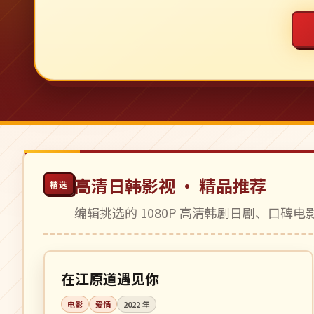
高清日韩影视 · 精品推荐
精选
编辑挑选的 1080P 高清韩剧日剧、口碑
95 分钟
高分
韩国
在江原道遇见你
电影
爱情
2022
年