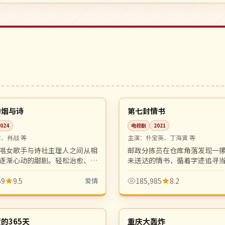
行
32:56
完结
韩国
的烟与诗
第七封情书
2024
电视剧
2021
、肖战 等
主演：
朴宝英、丁海寅 等
唱女歌手与诗社主理人之间从相
邮政分拣员在仓库角落发现一摞 
逐渐心动的甜剧。轻松治愈、
未送达的情书，循着字迹追寻
出圈，是话题度极高的青春爱情
感情。复古浪漫，年代质感细
69
9.5
爱情
185,985
8.2
12:22
4K
中国
的365天
重庆大轰炸