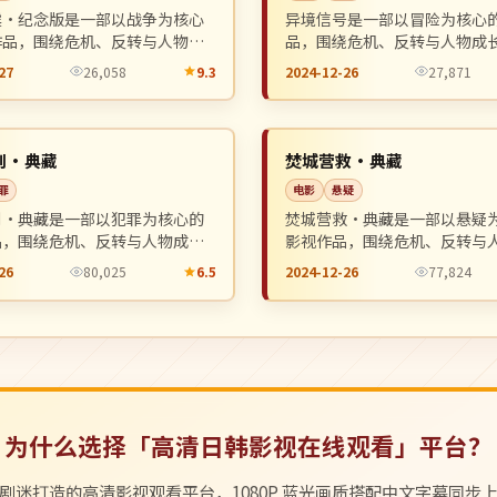
震·纪念版是一部以战争为核心
异境信号是一部以冒险为核心
作品，围绕危机、反转与人物成
品，围绕危机、反转与人物成
，整体节奏紧凑，值得推荐观
整体节奏紧凑，值得推荐观看
27
26,058
9.3
2024-12-26
27,871
连载中
NEW
中国
则·典藏
焚城营救·典藏
罪
电影
悬疑
则·典藏是一部以犯罪为核心的
焚城营救·典藏是一部以悬疑
品，围绕危机、反转与人物成长
影视作品，围绕危机、反转与
整体节奏紧凑，值得推荐观看。
展开，整体节奏紧凑，值得推
26
80,025
6.5
2024-12-26
77,824
为什么选择「高清日韩影视在线观看」平台？
剧迷打造的高清影视观看平台，1080P 蓝光画质搭配中文字幕同步