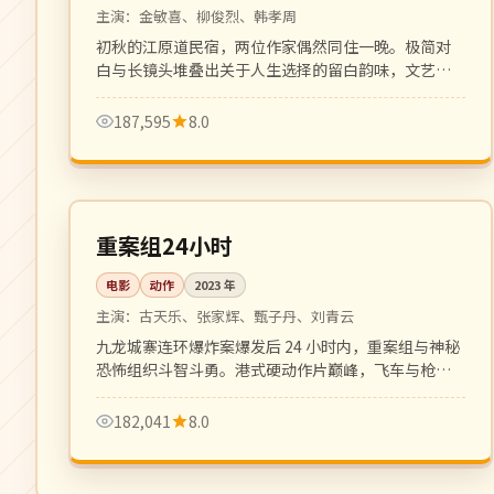
主演：
金敏喜、柳俊烈、韩孝周
初秋的江原道民宿，两位作家偶然同住一晚。极简对
白与长镜头堆叠出关于人生选择的留白韵味，文艺片
佳作。
187,595
8.0
133 分钟
院线
中国
重案组24小时
电影
动作
2023
年
主演：
古天乐、张家辉、甄子丹、刘青云
九龙城寨连环爆炸案爆发后 24 小时内，重案组与神秘
恐怖组织斗智斗勇。港式硬动作片巅峰，飞车与枪战
戏精彩刺激。
182,041
8.0