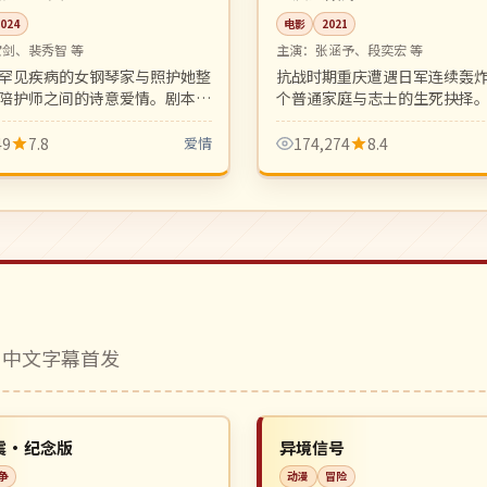
2024
电影
2021
宝剑、裴秀智 等
主演：
张涵予、段奕宏 等
罕见疾病的女钢琴家与照护她整
抗战时期重庆遭遇日军连续轰
陪护师之间的诗意爱情。剧本细
个普通家庭与志士的生死抉择
画面如散文诗一般动人。
的战争历史片，是难得的大银
品。
49
7.8
爱情
174,274
8.4
 中文字幕首发
高分
NEW
英国
震·纪念版
异境信号
争
动漫
冒险