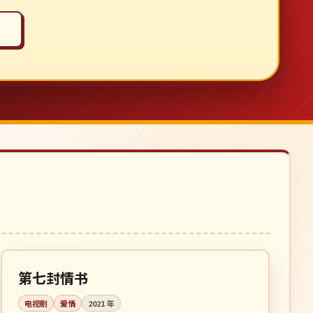
全 16 集
完结
韩国
第七封情书
电视剧
爱情
2021
年