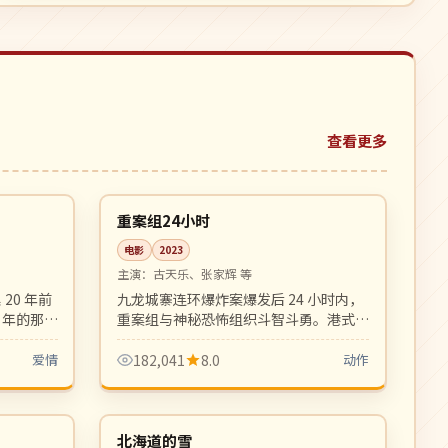
查看更多
16:48
99:55
院线
中国
重案组24小时
电影
2023
主演：
古天乐、张家辉 等
20 年前
九龙城寨连环爆炸案爆发后 24 小时内，
当年的那段
重案组与神秘恐怖组织斗智斗勇。港式硬
腻。
动作片巅峰，飞车与枪战戏精彩刺激。
爱情
182,041
8.0
动作
99:05
99:19
院线
日本
北海道的雪