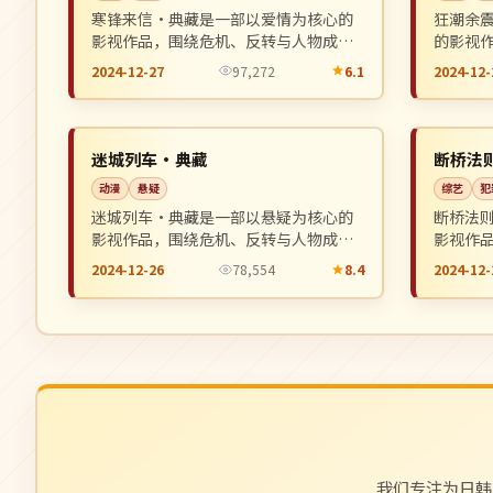
寒锋来信·典藏是一部以爱情为核心的
狂潮余
影视作品，围绕危机、反转与人物成长
的影视
展开，整体节奏紧凑，值得推荐观看。
长展开
2024-12-27
97,272
6.1
2024-12-
看。
院线
杜比
NEW
中国
中国
迷城列车·典藏
断桥法
动漫
悬疑
综艺
犯
迷城列车·典藏是一部以悬疑为核心的
断桥法
影视作品，围绕危机、反转与人物成长
影视作
展开，整体节奏紧凑，值得推荐观看。
展开，
2024-12-26
78,554
8.4
2024-12-
我们专注为日韩