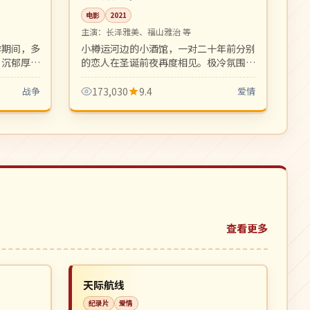
电影
2021
主演：
长泽雅美、福山雅治 等
炸期间，多
小樽运河边的小酒馆，一对二十年前分别
。沉郁厚重
的恋人在圣诞前夜再度相见。极冷氛围中
幕史诗作
的极暖情感，画面富有油画质感。
战争
173,030
9.4
爱情
查看更多
杜比
NEW
NEW
日本
天际航线
纪录片
爱情