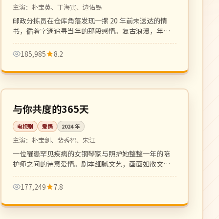
主演：
朴宝英、丁海寅、边佑锡
邮政分拣员在仓库角落发现一摞 20 年前未送达的情
书，循着字迹追寻当年的那段感情。复古浪漫，年代
质感细腻。
185,985
8.2
全 12 集
高分
韩国
与你共度的365天
电视剧
爱情
2024
年
主演：
朴宝剑、裴秀智、宋江
一位罹患罕见疾病的女钢琴家与照护她整整一年的陪
护师之间的诗意爱情。剧本细腻文艺，画面如散文诗
一般动人。
177,249
7.8