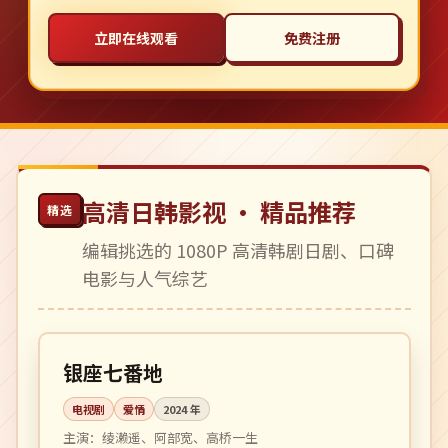
立即在线观看
免费注册
高清日韩影视 · 精品推荐
精选
编辑挑选的 1080P 高清韩剧日剧、口碑
电影与人气综艺
更新至 4 集
热播
日本
银座七番地
电视剧
爱情
2024
年
主演：
绫濑遥、阿部宽、高桥一生