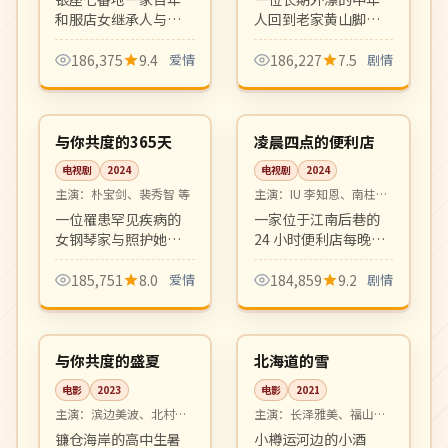
和服店女继承人与设
人回到老家黄山脚下
计师的现代职场爱
小镇照顾生病母亲。
情。优雅怀旧氛围、
乡愁、家庭、和解，
186,375
9.4
爱情
186,227
7.5
剧情
剧本扎实，是冬档高
贾樟柯式的现实主义
12:22
16:51
品质日剧。
平静叙事。
高分
高分
韩国
韩国
与你共度的365天
凌晨四点的便利店
电视剧
2024
电视剧
2024
主演：
朴宝剑、裴秀智 等
主演：
IU 李知恩、南柱赫
等
一位罹患罕见疾病的
一家位于江南后巷的
女钢琴家与照护她整
24 小时便利店每晚迎
整一年的陪护师之间
来形形色色的客人，
的诗意爱情。剧本细
深夜的咖啡与泡面之
185,751
8.0
爱情
184,859
9.2
剧情
腻文艺，画面如散文
间藏着关于孤独、和
99:18
99:19
诗一般动人。
解与温暖的小故事。
院线
院线
治愈系群像剧的清新
之作。
日本
日本
与你共度的盛夏
北海道的雪
电影
2023
电影
2021
主演：
滨边美波、北村匠
主演：
长泽雅美、福山雅
海 等
治 等
镰仓海岸的高中生暑
小樽运河边的小酒