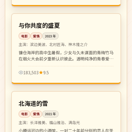
105 分钟
院线
日本
与你共度的盛夏
电影
爱情
2023
年
主演：
滨边美波、北村匠海、神木隆之介
镰仓海岸的高中生暑假，少女与久未谋面的青梅竹马
在烟火大会前夕重新认识彼此。透明纯净的青春爱情
之作。
183,503
9.5
118 分钟
院线
日本
北海道的雪
电影
爱情
2021
年
主演：
长泽雅美、福山雅治、满岛光
小樽运河边的小酒馆，一对二十年前分别的恋人在圣