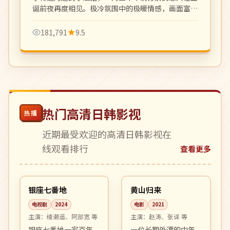
诞前夜再度相见。极冷氛围中的极暖情感，画面富有
油画质感。
181,791
9.5
热门高清日韩影视
热播
近期最受欢迎的高清日韩影视在
线观看排行
查看更多
04:15
99:30
热播
高分
日本
中国
银座七番地
黄山归来
电视剧
2024
电影
2021
主演：
绫濑遥、阿部宽 等
主演：
赵涛、张译 等
银座七番地一家百年
一位长期外漂的中年