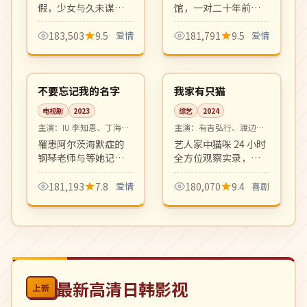
假，少女与久未谋面
馆，一对二十年前分
的青梅竹马在烟火大
别的恋人在圣诞前夜
会前夕重新认识彼
再度相见。极冷氛围
183,503
9.5
爱情
181,791
9.5
爱情
此。透明纯净的青春
中的极暖情感，画面
14:38
16:50
爱情之作。
富有油画质感。
高分
热播
韩国
日本
不要忘记我的名字
我家有只猫
电视剧
2023
综艺
2024
主演：
IU 李知恩、丁海寅
主演：
有吉弘行、渡边直
等
美 等
罹患阿尔茨海默症的
艺人家中猫咪 24 小时
钢琴老师与等她记起
全方位观察实录，配
自己的青梅竹马之间
合主持人犀利吐槽。
的纯爱故事。催泪治
治愈又搞笑，宠物综
181,193
7.8
爱情
180,070
9.4
喜剧
愈系，OST 屡屡登顶
艺新世代代表。
Melon 榜首。
最新高清日韩影视
上新