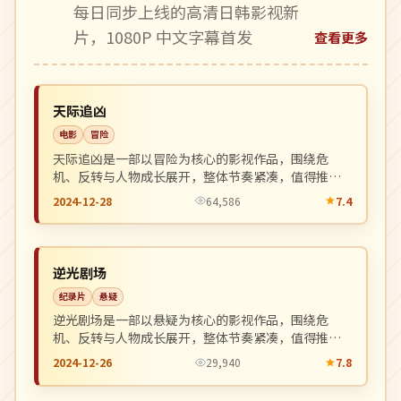
每日同步上线的高清日韩影视新
片，1080P 中文字幕首发
查看更多
高分
NEW
美国
天际追凶
电影
冒险
天际追凶是一部以冒险为核心的影视作品，围绕危
机、反转与人物成长展开，整体节奏紧凑，值得推荐
观看。
2024-12-28
64,586
7.4
4K
NEW
英国
逆光剧场
纪录片
悬疑
逆光剧场是一部以悬疑为核心的影视作品，围绕危
机、反转与人物成长展开，整体节奏紧凑，值得推荐
观看。
2024-12-26
29,940
7.8
杜比