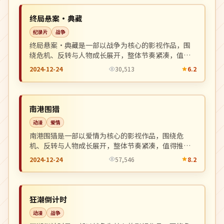
NEW
中国
终局悬案·典藏
纪录片
战争
终局悬案·典藏是一部以战争为核心的影视作品，围
绕危机、反转与人物成长展开，整体节奏紧凑，值得
推荐观看。
2024-12-24
30,513
6.2
杜比
NEW
中国
南港围猎
动漫
爱情
南港围猎是一部以爱情为核心的影视作品，围绕危
机、反转与人物成长展开，整体节奏紧凑，值得推荐
观看。
2024-12-24
57,546
8.2
热播
NEW
中国
狂潮倒计时
动漫
战争