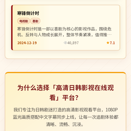
NEW
英国
寒锋倒计时
电视剧
喜剧
寒锋倒计时是一部以喜剧为核心的影视作品，围绕危
机、反转与人物成长展开，整体节奏紧凑，值得推荐
观看。
2024-12-19
40,897
7.1
为什么选择「高清日韩影视在线观
看」平台？
我们专注为日韩剧迷打造的高清影视观看平台，1080P
蓝光画质搭配中文字幕同步上线，让每一次追剧体验都
清晰、流畅、沉浸。