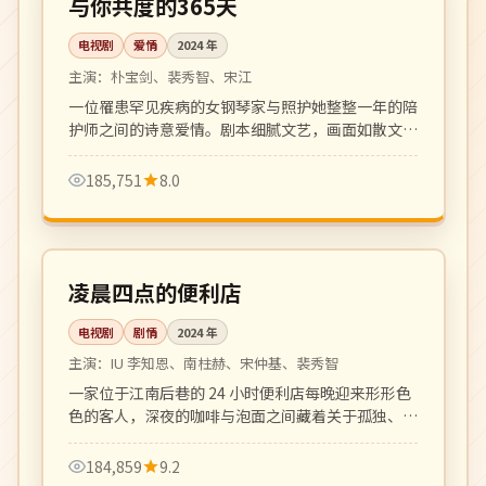
与你共度的365天
电视剧
爱情
2024
年
主演：
朴宝剑、裴秀智、宋江
一位罹患罕见疾病的女钢琴家与照护她整整一年的陪
护师之间的诗意爱情。剧本细腻文艺，画面如散文诗
一般动人。
185,751
8.0
全 16 集
高分
韩国
凌晨四点的便利店
电视剧
剧情
2024
年
主演：
IU 李知恩、南柱赫、宋仲基、裴秀智
一家位于江南后巷的 24 小时便利店每晚迎来形形色
色的客人，深夜的咖啡与泡面之间藏着关于孤独、和
解与温暖的小故事。治愈系群像剧的清新之作。
184,859
9.2