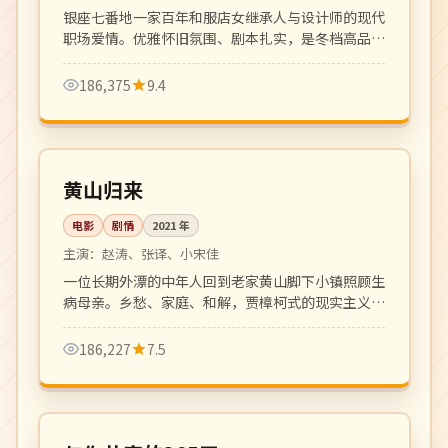
银座七番地一家百年和服店女继承人与设计师的现代
职场爱情。优雅怀旧氛围、剧本扎实，是冬档高品质
日剧。
186,375
9.4
125 分钟
高分
中国
黄山归来
电影
剧情
2021
年
主演：
赵涛、张译、小宋佳
一位长期外漂的中年人回到老家黄山脚下小镇照顾生
病母亲。乡愁、家庭、和解，贾樟柯式的现实主义平
静叙事。
186,227
7.5
全 12 集
高分
韩国